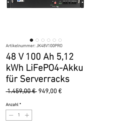
Artikelnummer: JK48V100PRO
48 V 100 Ah 5,12
kWh LiFePO4-Akku
für Serverracks
Standardpreis
Sale-
 1.459,00 € 
949,00 €
Preis
Anzahl
*