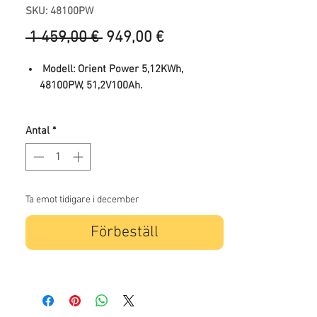
SKU: 48100PW
Ordinarie
Reapris
 1 459,00 € 
949,00 €
pris
Modell: Orient Power 5,12KWh,
48100PW, 51,2V100Ah.
Vikt: Batteriets
Antal
*
nettovikt 110LBS(50kg), rack
6,38LBS(2,9kg).
Mått: 22,83"x16,54"x7,99"
(580x420x203MM).
Ta emot tidigare i december
Förbeställ
7000 gånger mer @80% DOD.
Underhållsfri, smart BMS.
Kommunikation med många populära
märkesinverterare som Deye, Growatt,