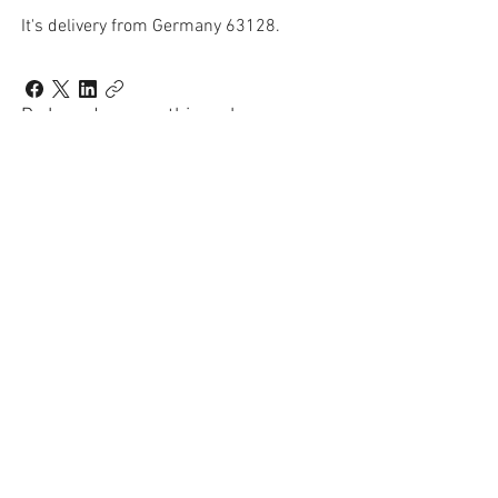
It's delivery from Germany 63128.
Do I need pay anything when we
sign the goods?
You don't need pay anything when
you sign the goods at your place.
Free shipping?
Wall mounted battery is free
shipping, you can find while
checkout.